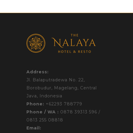
Address:
Jl. Balaputradewa No. 22,
Borobudur,
Magelang, Central
Java, Indonesia
Phone:
+62293 788779
Phone / WA :
0878 39313 596 /
0813 255 08818
Email: